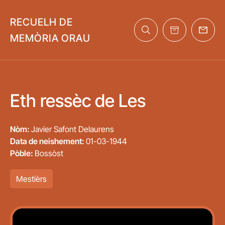
Skip to main content
RECUELH DE
Navegació principal
MEMÒRIA ORAU
Eth ressèc de Les
Nòm:
Javier Safont Delaurens
Data de neishement:
01-03-1944
Pòble:
Bossòst
Mestièrs