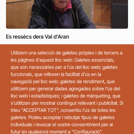
Es ressècs dera Val d'Aran
Nòm der informant/a:
Javier Safont Delaurens
Utilizem una selecció de galetes pròpies i de tercers a
Pòble:
Bossòst
les pàgines d'aquest lloc web: Galetes essencials,
Data de neishement:
01/03/1944
que són necessàries per a l'ús del lloc web; galetes
funcionals, que milloren la facilitat d'ús en la
Mestièrs
navegació pel lloc web; galetes de rendiment, que
utilitzem per generar dades agregades sobre l'ús del
lloc web i estadístiques; i galetes de màrqueting, que
s'utilitzen per mostrar contingut rellevant i publicitat. Si
trieu "ACCEPTAR TOT", consentiu l'ús de totes les
galetes. Podeu acceptar i rebutjar tipus de galetes
individuals i revocar el vostre consentiment per al
futur en qualsevol moment a "Configuració".