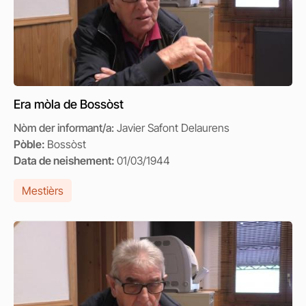
Era mòla de Bossòst
Nòm der informant/a:
Javier Safont Delaurens
Pòble:
Bossòst
Data de neishement:
01/03/1944
Mestièrs