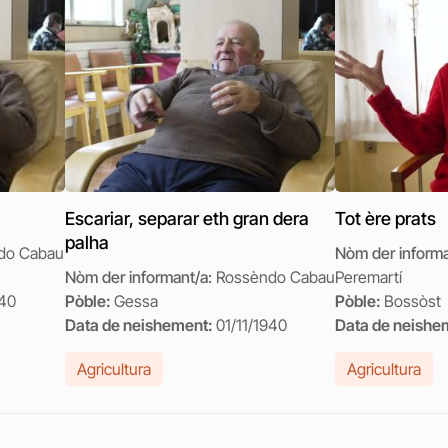
Escariar, separar eth gran dera
Tot ère prats
palha
do Cabau
Nòm der inform
Nòm der informant/a:
Rossèndo Cabau
Peremartí
940
Pòble:
Gessa
Pòble:
Bossòst
Data de neishement:
01/11/1940
Data de neishe
Agricultura
Agricultura