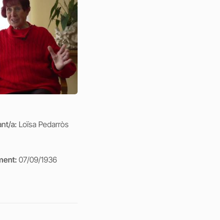
ant/a:
Loïsa Pedarròs
ment:
07/09/1936