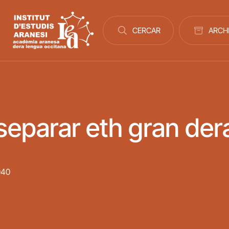
Navegació principal
CERCAR
ARCH
 separar eth gran der
940