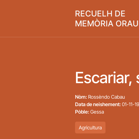
Skip to main content
RECUELH DE
MEMÒRIA ORAU
Escariar,
Nòm:
Rossèndo Cabau
Data de neishement:
01-11-1
Pòble:
Gessa
Agricultura